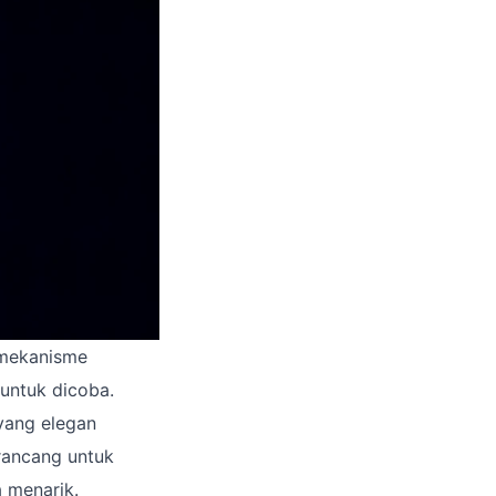
 mekanisme
 untuk dicoba.
yang elegan
irancang untuk
 menarik.