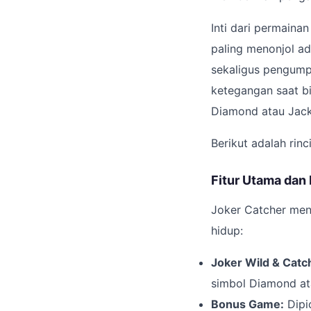
Inti dari permaina
paling menonjol ad
sekaligus pengump
ketegangan saat bi
Diamond atau Jack
Berikut adalah rin
Fitur Utama da
Joker Catcher men
hidup:
Joker Wild & Catc
simbol Diamond at
Bonus Game:
Dipi