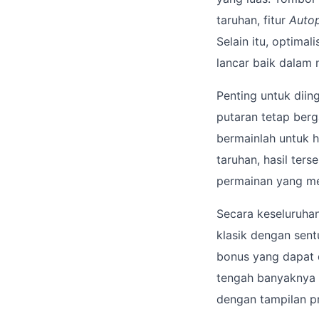
taruhan, fitur
Auto
Selain itu, optima
lancar baik dalam
Penting untuk diin
putaran tetap ber
bermainlah untuk 
taruhan, hasil ter
permainan yang m
Secara keseluruhan
klasik dengan sen
bonus yang dapat 
tengah banyaknya p
dengan tampilan p