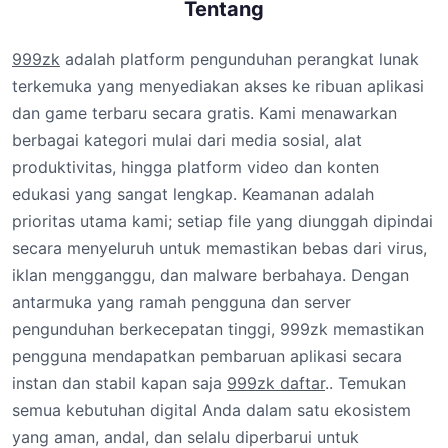
Tentang
999zk
adalah platform pengunduhan perangkat lunak
terkemuka yang menyediakan akses ke ribuan aplikasi
dan game terbaru secara gratis. Kami menawarkan
berbagai kategori mulai dari media sosial, alat
produktivitas, hingga platform video dan konten
edukasi yang sangat lengkap. Keamanan adalah
prioritas utama kami; setiap file yang diunggah dipindai
secara menyeluruh untuk memastikan bebas dari virus,
iklan mengganggu, dan malware berbahaya. Dengan
antarmuka yang ramah pengguna dan server
pengunduhan berkecepatan tinggi, 999zk memastikan
pengguna mendapatkan pembaruan aplikasi secara
instan dan stabil kapan saja
999zk daftar
.. Temukan
semua kebutuhan digital Anda dalam satu ekosistem
yang aman, andal, dan selalu diperbarui untuk