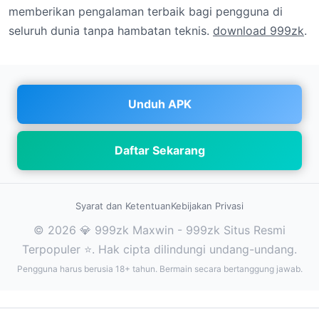
memberikan pengalaman terbaik bagi pengguna di
seluruh dunia tanpa hambatan teknis.
download 999zk
.
Unduh APK
Daftar Sekarang
Syarat dan Ketentuan
Kebijakan Privasi
© 2026 💎 999zk Maxwin - 999zk Situs Resmi
Terpopuler ⭐. Hak cipta dilindungi undang-undang.
Pengguna harus berusia 18+ tahun. Bermain secara bertanggung jawab.